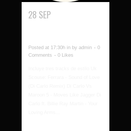
28 SEP
DI CARLO
PRESENTS SCOUSE
MIXES VOL 2
Posted at 17:30h
in
by
admin
0
Comments
0
Likes
Incluye tres tracks de estilo Uk
Scouse: Ferrara - Sound of Love
(Di Carlo Remix) Di Carlo Vs
Maroon 5 - Moves Like Jagger Di
Carlo ft. Billie Ray Martin - Your
Loving Arms...
READ MORE