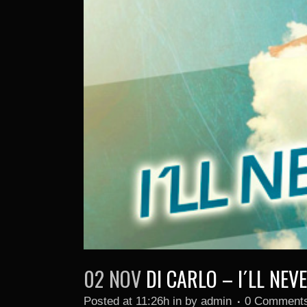
02 NOV
DI CARLO – I´LL NEV
Posted at 11:26h
in
by
admin
0 Comment