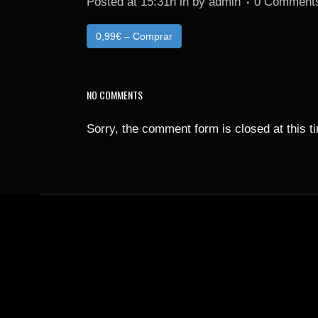
Posted at 15:31h
in
by
admin
0 Comment
0,99€ – Comprar
NO COMMENTS
Sorry, the comment form is closed at this t